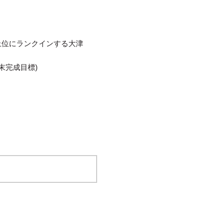
上位にランクインする大津
末完成目標)